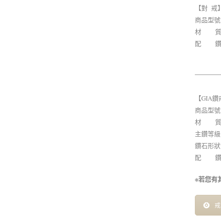
【對 戒
商品型號：男
材 質：男 
配 鑽：女
【GIA鑽
商品型號：A
材 質：
主鑽等級：Ca
鑽石形狀
配 鑽：0
※若您有
戒