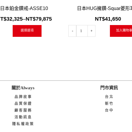
入「願望清單」
快速閱讀
加入「願望清單」
日本鉑金鑽戒-ASSE10
日本HUG擁鑽-Squar菱形
T$
32,325
–
NT$
79,875
NT$
41,650
選擇選項
加入購物
關於Always
門市資訊
品牌故事
台北
品質保證
新竹
顧客服務
台中
活動訊息
隱私權政策