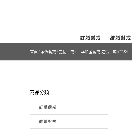
訂婚鑽戒
結婚對戒
首頁
/
永恆套戒
/
定情三戒
/
日本鉑金套戒-定情三戒AFES4
商品分類
訂婚鑽戒
結婚對戒