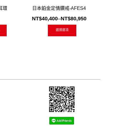
快速閱讀
加入「願望清單」
快速閱讀
加入「願望
耳環
日本鉑金定情鑽戒-AFES4
日本鉑金
NT$
40,400
–
NT$
80,950
NT$
40
車
選擇選項