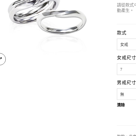
請從款式
動產生。
款式
女戒尺
男戒尺
清除