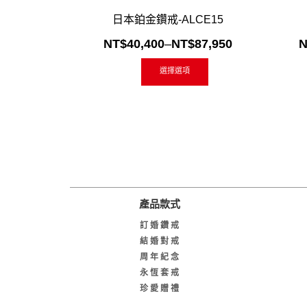
加入「願望清單」
快速閱讀
加
日本鉑金鑽戒-ALCE15
NT$
40,400
–
NT$
87,950
N
選擇選項
產品款式
訂婚鑽戒
結婚對戒
周年紀念
永恆套戒
珍愛贈禮