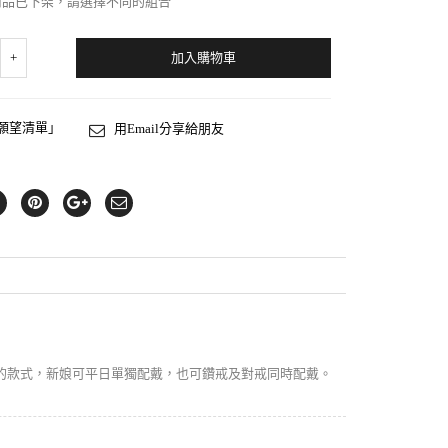
商品已下架，請選擇不同的組合
加入購物車
願望清單」
用Email分享給朋友
指的款式，新娘可平日單獨配戴，也可鑽戒及對戒
同時配戴。