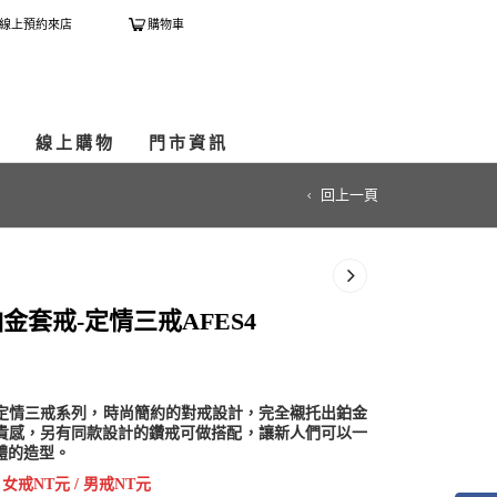
線上預約來店
購物車
享
線上購物
門市資訊
回上一頁
金套戒-定情三戒AFES4
YS定情三戒系列，時尚簡約的對戒設計，完全襯托出鉑金
貴感，另有同款設計的鑽戒可做搭配，讓新人們可以一
體的造型。
 女戒NT元 / 男戒NT元