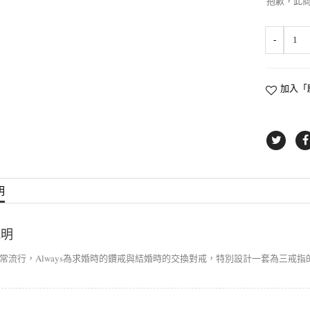
抱歉，此
加入「
明
說明
常流行，Always為求婚時的鑽戒與結婚時的交換對戒，特別設計一套為三戒