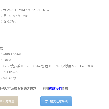
】
 A5004-159M / 女 A5104-160W
Pt900 / 女 Pt900
 0.07ct
戒】
FES4-30161
Pt900
rat/克拉數 0.30ct │ Color/顏色 D │ Clarity/淨度 SI2 │ Cut / 3EX
：圓形明亮型
.10ct/6p
其他尺寸及鑽石等級之需求，可利用
聯絡我們
洽詢。
圍尺寸測量
購買注意事項